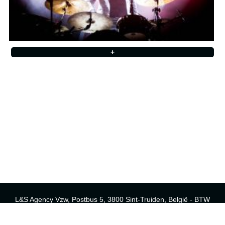
+
L&S Agency Vzw, Postbus 5, 3800 Sint-Truiden, België - BTW
BE 0438.306.970
tel: (+32) 011/67.17.01 - fax: (+32) 011/67.33.31 - e-mail:
mark@lsagency.be
-
www.lsagency.be