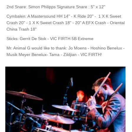
2nd Snare: Simon Philipps Signature Snare : 5" x 12"
Cymbalen: A Mastersound HH 14" - K Ride 20" - 1 X K Sweet
Crash 20" - 1 X K Sweet Crash 18" - 20" A EFX Crash - Oriental
China Trash 18"
Sticks: Gerrit De Stok - VIC FIRTH 5B Extreme
Mr. Animal G would like to thank: Jo Moens - Hoshino Benelux -
Musik Meyer Benelux- Tama - Zildjian - VIC FIRTH!