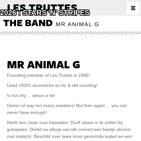
LES TRUTTES
2026 : STARS 'N' STRIPES
THE BAND
STARS 'N' STRIPES
MR ANIMAL G
THE BAND
MISS KITTY K
MR ANIMAL G
MR ANIMAL G
MR PH MORRIS
Founding member of Les Truttes in 1996!
Used 19201 drumsticks so far & still counting!
MR STEREO STEVE
Is not shy ... wears a tie!
MR PHIL THE FACE
Owner of way too many sneakers! But then again ... you can
never have enough!
MR S.L.Y.
Heeft een zwak voor bassisten. Durft zwaar in te zetten bij
MEDIA
gokspelen. Drinkt na afloop van elk concert een beetje alcohol
met mate(n). Beschikt over twee mooi gevormde kuiten en een
PHOTOS