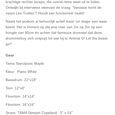
krachtige rechter biceps, die overal ritme weet uit te halen.
Ontwijkt bij interviews steevast de vraag: 'Vanwaar komt de
VIDEOS
naam Les Truttes'? Houdt van functioneel naakt!
TOURLIST
Naast het podium al behoorlijk actief maar 'on stage' een waar
beest. Het is immers op die ene riser van 2m op 2m op een
TOURLIST
hoogte van 80cm én achter dat fameuze drumstel dat deze
drummerboy zich ontpopt tot wat hij is: Animal G! Let the beast
TOURMAP
go!!
BOOKING
Gear
:
SHOP
Tama Starclassic Maple
ARTWORK
Kleur: Piano White
Bassdrum: 22"x18"
Tom: 12"x8"
Floortom: 14"x14"
Floortom: 16"x16"
Snare: TAMA Stewart Copeland : 5" x 14"